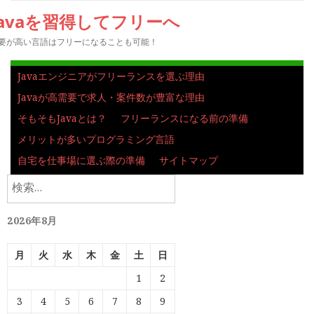
Javaを習得してフリーへ
要が高い言語はフリーになることも可能！
Javaエンジニアがフリーランスを選ぶ理由
Javaが高需要で求人・案件数が豊富な理由
そもそもJavaとは？
フリーランスになる前の準備
メリットが多いプログラミング言語
自宅を仕事場に選ぶ際の準備
サイトマップ
検
索:
2026年8月
月
火
水
木
金
土
日
1
2
3
4
5
6
7
8
9