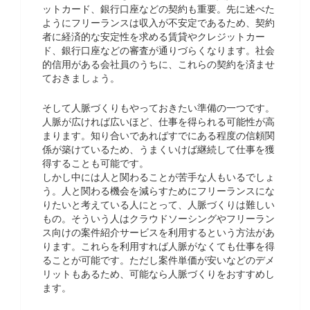
ットカード、銀行口座などの契約も重要。先に述べた
ようにフリーランスは収入が不安定であるため、契約
者に経済的な安定性を求める賃貸やクレジットカー
ド、銀行口座などの審査が通りづらくなります。社会
的信用がある会社員のうちに、これらの契約を済ませ
ておきましょう。
そして人脈づくりもやっておきたい準備の一つです。
人脈が広ければ広いほど、仕事を得られる可能性が高
まります。知り合いであればすでにある程度の信頼関
係が築けているため、うまくいけば継続して仕事を獲
得することも可能です。
しかし中には人と関わることが苦手な人もいるでしょ
う。人と関わる機会を減らすためにフリーランスにな
りたいと考えている人にとって、人脈づくりは難しい
もの。そういう人はクラウドソーシングやフリーラン
ス向けの案件紹介サービスを利用するという方法があ
ります。これらを利用すれば人脈がなくても仕事を得
ることが可能です。ただし案件単価が安いなどのデメ
リットもあるため、可能なら人脈づくりをおすすめし
ます。